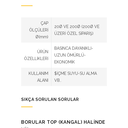
ÇAP
20Ø VE 200Ø (200Ø VE
ÖLÇÜLERİ
ÜZERİ ÖZEL SİPARİŞ)
Ø(mm)
BASINCA DAYANIKLI-
ÜRÜN
UZUN ÖMÜRLÜ-
ÖZELLİKLERİ
EKONOMİK
KULLANIM
$İÇME SUYU-SU ALMA
ALANI
VB..
SIKÇA SORULAN SORULAR
BORULAR TOP (KANGAL) HALİNDE