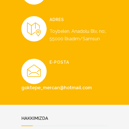
ADRES
Toybelen, Anadolu Blv. no:,
55000 İlkadım/Samsun
E-POSTA
goktepe_mercan@hotmail.com
HAKKIMIZDA