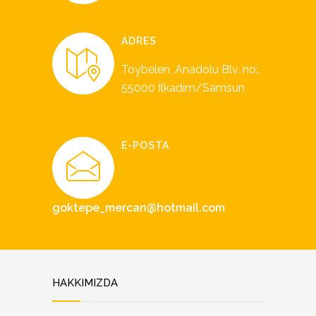
ADRES
Toybelen, Anadolu Blv. no:,
55000 İlkadım/Samsun
E-POSTA
goktepe_mercan@hotmail.com
HAKKIMIZDA