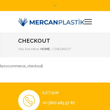
CHECKOUT
You Are Here:
HOME
/
CHECKOUT
[woocommerce_checkout]
İLETİŞİM
+0 (362) 465 57 67